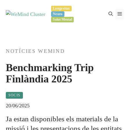
Vés
Longevitat
al
Men
Neuro
contingut
Salut Mental
NOTÍCIES WEMIND
Benchmarking Trip
Finlàndia 2025
SOCIS
20/06/2025
Ja estan disponibles els materials de la
missió i les presentacions de les entitats