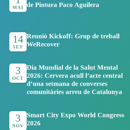
de Pintura Paco Aguilera
MAI
Reunió Kickoff: Grup de treball
14
WeRecover
SET
Dia Mundial de la Salut Mental
3
2026: Cervera acull l’acte central
OCT
d’una setmana de converses
comunitàries arreu de Catalunya
Smart City Expo World Congress
3
2026
NOV