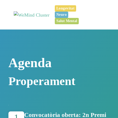
Vés
Longevitat
al
Neuro
contingut
Salut Mental
Agenda
Properament
Convocatòria oberta: 2n Premi
1