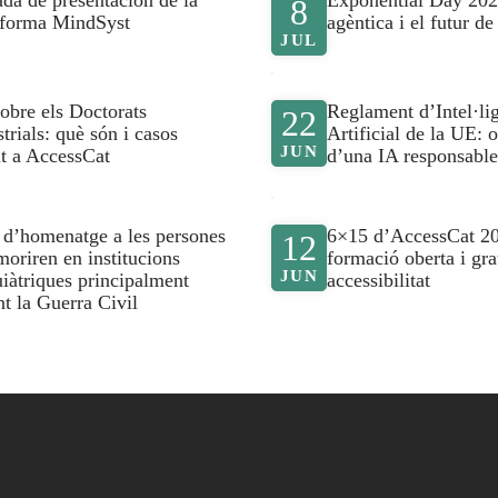
ada de presentación de la
Exponential Day 202
8
aforma MindSyst
agèntica i el futur d
JUL
sobre els Doctorats
Reglament d’Intel·li
22
trials: què són i casos
Artificial de la UE: o
JUN
it a AccessCat
d’una IA responsable
 d’homenatge a les persones
6×15 d’AccessCat 2
12
moriren en institucions
formació oberta i gra
JUN
uiàtriques principalment
accessibilitat
nt la Guerra Civil