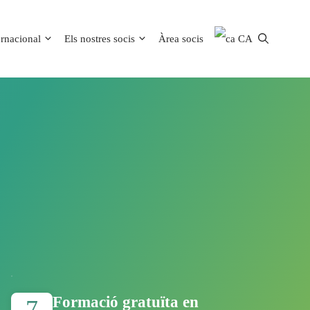
ernacional
Els nostres socis
Àrea socis
CA
Formació gratuïta en
7