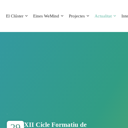
El Clúster
Eines WeMind
Projectes
Actualitat
Int
XII Cicle Formatiu de
29