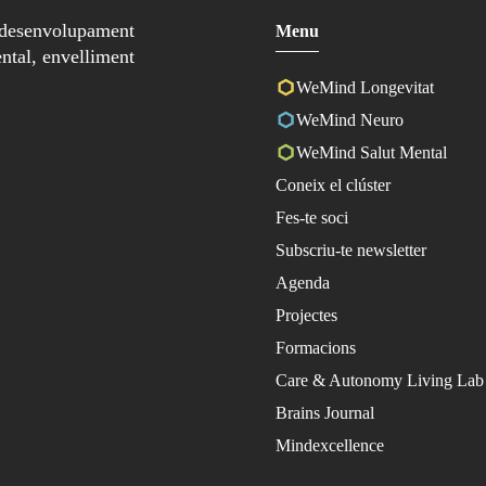
 desenvolupament
Menu
ntal, envelliment
WeMind Longevitat
WeMind Neuro
WeMind Salut Mental
Coneix el clúster
Fes-te soci
Subscriu-te newsletter
Agenda
Projectes
Formacions
Care & Autonomy Living Lab
Brains Journal
Mindexcellence