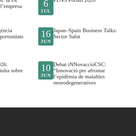
6: la IA
FENS Forum 2026
6
e l’empresa
JUL
gència
Japan–Spain Business Talks:
16
portunitats
Sector Salut
JUN
026:
Debat iNNovaccióCSC:
10
tuïta sobre
“Innovació per afrontar
JUN
l’epidèmia de malalties
neurodegeneratives