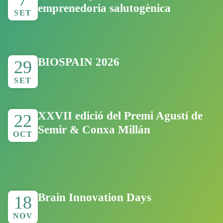
emprenedoria salutogènica
SET
BIOSPAIN 2026
29
SET
XXVII edició del Premi Agustí de
22
Semir & Conxa Millán
OCT
Brain Innovation Days
18
NOV