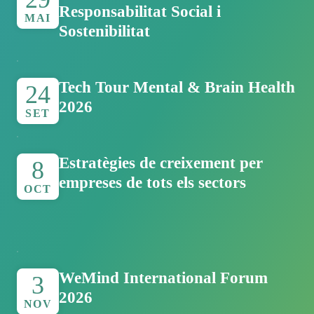
Responsabilitat Social i
MAI
Sostenibilitat
Tech Tour Mental & Brain Health
24
2026
SET
Estratègies de creixement per
8
empreses de tots els sectors
OCT
WeMind International Forum
3
2026
NOV