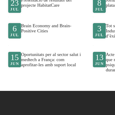
Presentació de resultats del
Jorn
23
8
projecte HabitatCare
plat
JUL
JUL
Brain Economy and Brain-
Tot 
6
3
Positive Cities
Indus
JUL
JUL
d’èx
Oportunitats per al sector salut i
Acte
15
13
medtech a França: com
que 
JUN
JUN
aprofitar-les amb suport local
psiq
dura