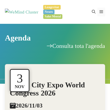
Vés
Longevitat
al
Men
Neuro
contingut
Salut Mental
Agenda
Consulta tota l'agenda
3
Smart City Expo World
NOV
Congress 2026
2026/11/03