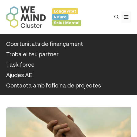
Vés
Longevitat
al
Me
Neuro
contingut
Salut Mental
Oportunitats de finançament
Troba el teu partner
Task force
Ajudes AEI
Contacta amb l'oficina de projectes