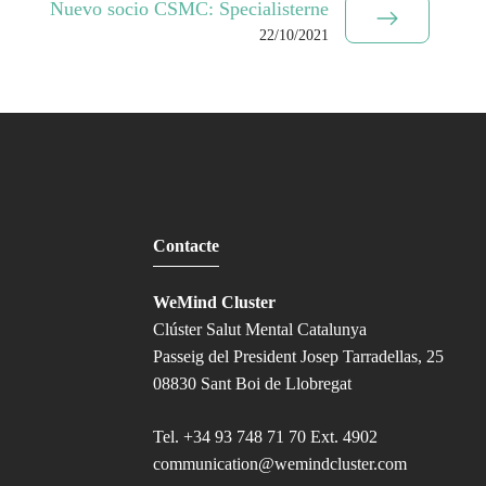
Nuevo socio CSMC: Specialisterne
22/10/2021
Contacte
WeMind Cluster
Clúster Salut Mental Catalunya
Passeig del President Josep Tarradellas, 25
08830 Sant Boi de Llobregat
Tel.
+34 93 748 71 70 Ext. 4902
communication@wemindcluster.com