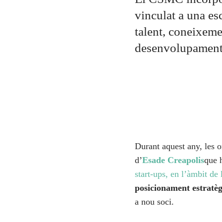
vinculat a una es
talent, coneixeme
desenvolupament 
Durant aquest any, les 
d’
Esade Creapolis
que h
start-ups, en l’àmbit de 
posicionament estratègi
a nou soci.