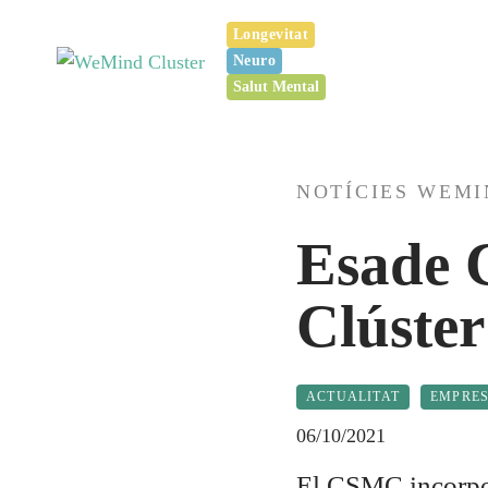
Vés
Longevitat
al
Neuro
contingut
Salut Mental
NOTÍCIES WEM
Esade C
Clúster
ACTUALITAT
EMPRES
06/10/2021
El CSMC incorpor