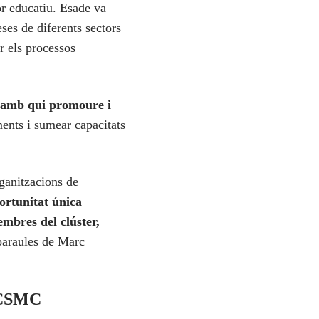
or educatiu. Esade va
ses de diferents sectors
r els processos
ó amb qui promoure i
ents i sumear capacitats
rganitzacions de
ortunitat única
embres del clúster,
paraules de Marc
l CSMC