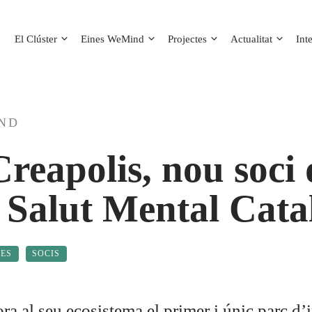
El Clúster
Eines WeMind
Projectes
Actualitat
Int
IND
reapolis, nou soci 
 Salut Mental Cat
ES
SOCIS
a al seu ecosistema el primer i únic parc d’