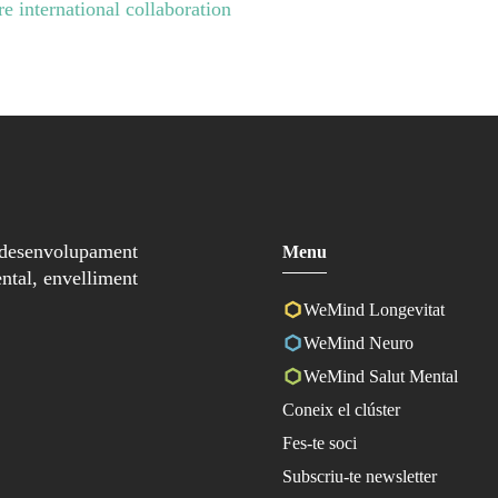
e international collaboration
 desenvolupament
Menu
ntal, envelliment
WeMind Longevitat
WeMind Neuro
WeMind Salut Mental
Coneix el clúster
Fes-te soci
Subscriu-te newsletter