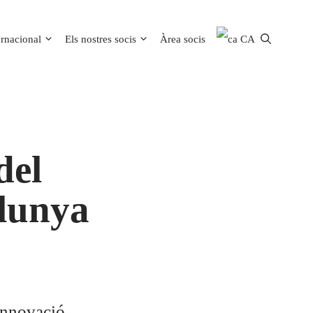
ernacional
Els nostres socis
Àrea socis
CA
del
alunya
innovació