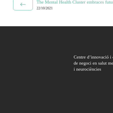
The Mental Health Cluster embraces futur
22/10/2021
Centre d’innovació i
de negoci en salut me
i neurociències