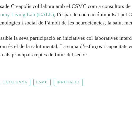
sade Creapolis col·labora amb el CSMC com a consultors de l’
nomy Living Lab (CALL)
, l’espai de cocreació impulsat pel
cnològica i social de l’àmbit de les neurociències, la salut men
sible la seva participació en iniciatives col·laboratives inter
om és el de la salut mental. La suma d’esforços i capacitats e
 als principals reptes de futur del sector.
L CATALUNYA
CSMC
INNOVACIÓ