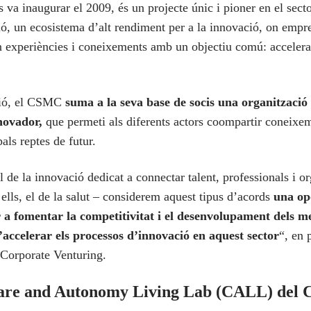
s va inaugurar el 2009, és un projecte únic i pioner en el sect
ó, un ecosistema d’alt rendiment per a la innovació, on empre
 experiències i coneixements amb un objectiu comú: accelera
ció, el CSMC
suma a la seva base de socis una organitzaci
novador,
que permeti als diferents actors coompartir coneixem
als reptes de futur.
de la innovació dedicat a connectar talent, professionals i o
 ells, el de la salut – considerem aquest tipus d’acords
una op
r a fomentar la competitivitat i el desenvolupament dels m
accelerar els processos d’innovació en aquest sector
“, en 
Corporate Venturing.
Care and Autonomy Living Lab (CALL) de