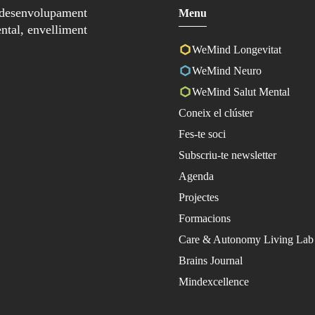
 desenvolupament
Menu
ntal, envelliment
WeMind Longevitat
WeMind Neuro
WeMind Salut Mental
Coneix el clúster
Fes-te soci
Subscriu-te newsletter
Agenda
Projectes
Formacions
Care & Autonomy Living Lab
Brains Journal
Mindexcellence