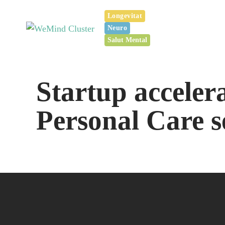
Vés
Longevitat
al
Neuro
contingut
Salut Mental
Startup accele
Personal Care s