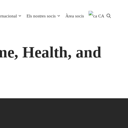
ernacional
Els nostres socis
Àrea socis
CA
me, Health, and