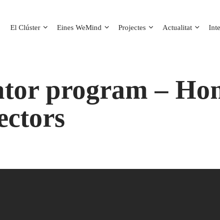
El Clúster
Eines WeMind
Projectes
Actualitat
Int
rator program – Ho
ectors