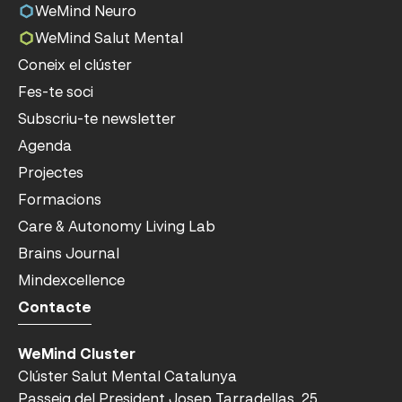
WeMind Neuro
WeMind Salut Mental
Coneix el clúster
Fes-te soci
Subscriu-te newsletter
Agenda
Projectes
Formacions
Care & Autonomy Living Lab
Brains Journal
Mindexcellence
Contacte
WeMind Cluster
Clúster Salut Mental Catalunya
Passeig del President Josep Tarradellas, 25