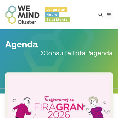
Vés
Longevitat
al
Me
Neuro
contingut
Salut Mental
Agenda
Consulta tota l'agenda