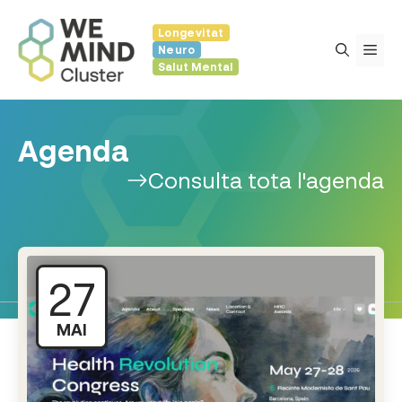
Vés
Longevitat
al
Me
Neuro
contingut
Salut Mental
Agenda
Consulta tota l'agenda
27
MAI