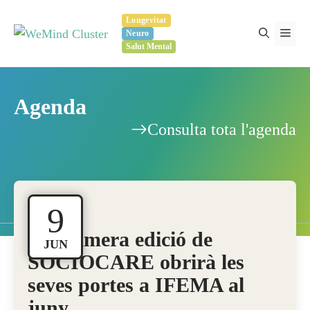
Vés
Longevitat
al
Men
Neuro
contingut
Salut Mental
Agenda
Consulta tota l'agenda
9
La primera edició de
JUN
SOCIOCARE obrirà les
seves portes a IFEMA al
juny