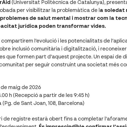
erAid
(Universitat Politècnica de Catalunya), present
bada per visibilitzar la problemàtica de l
a soledat 
roblemes de salut mental i mostrar com la tecno
pacitat jurídica poden transformar vides.
í, compartirem l’evolució i les potencialitats de l’apl
bre inclusió comunitària i digitalització, i reconeixe
es que formen part d’aquest projecte. Un espai de di
comunitat per seguir construint una societat més c
 de maig de 2026
3.00 h (Recepció a partir de les 9:45 h)
(Pg. de Sant Joan, 108, Barcelona)
 de registre estarà obert fins a completar l’aforamen
 l’esdeveniment.
És imprescindible confirmar l’ass