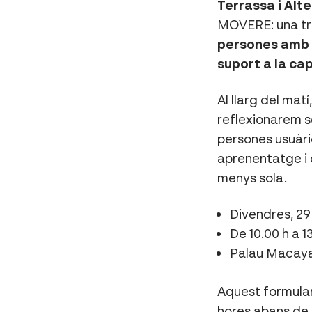
Terrassa i Alt
MOVERE: una tro
persones amb p
suport a la ca
Al llarg del mat
reflexionarem so
persones usuàri
aprenentatge i 
menys sola.
Divendres, 29
De 10.00 h a 1
Palau Macaya 
Aquest formulari
hores abans de