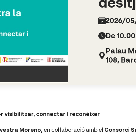
desit
2026/05
De 10.00
Palau Ma
108, Bar
 visibilitzar, connectar i reconèixer
lvestra Moreno,
en col·laboració amb el
Consorci Sa