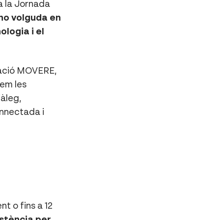
a la Jornada
no volguda en
logia i el
icació MOVERE,
rem les
àleg,
onnectada i
t o fins a 12
istència per