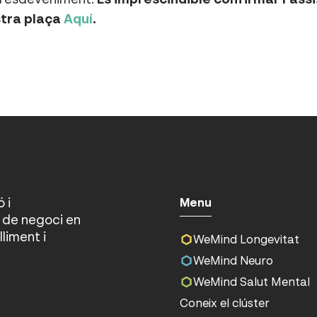
stra plaça
Aquí
.
 i
Menu
de negoci en
liment i
WeMind Longevitat
WeMind Neuro
WeMind Salut Mental
Coneix el clúster