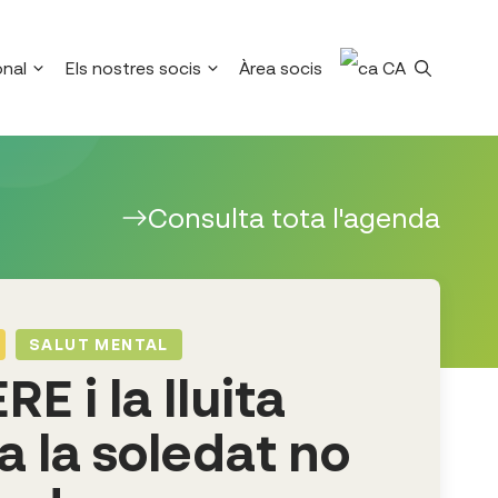
onal
Els nostres socis
Àrea socis
CA
Consulta tota l'agenda
SALUT MENTAL
E i la lluita
a la soledat no