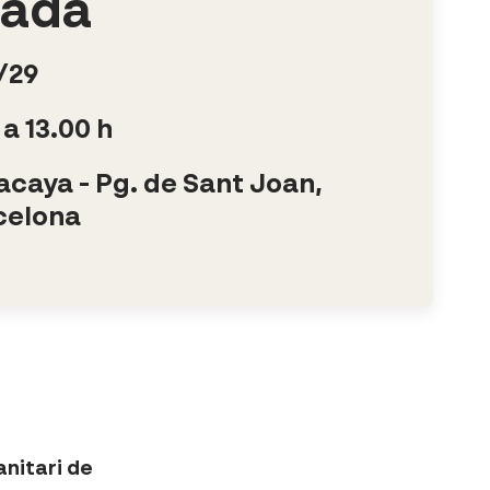
jada
/29
 a 13.00 h
caya - Pg. de Sant Joan,
celona
nitari de