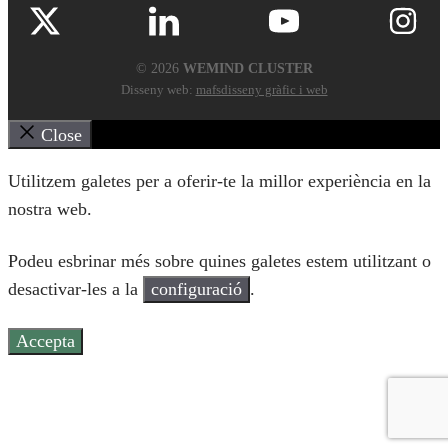
© 2026
WEMIND CLUSTER
Disseny web:
mafsdisseny gràfic i web
Close
Utilitzem galetes per a oferir-te la millor experiència en la
nostra web.
Podeu esbrinar més sobre quines galetes estem utilitzant o
desactivar-les a la
configuració
.
Accepta