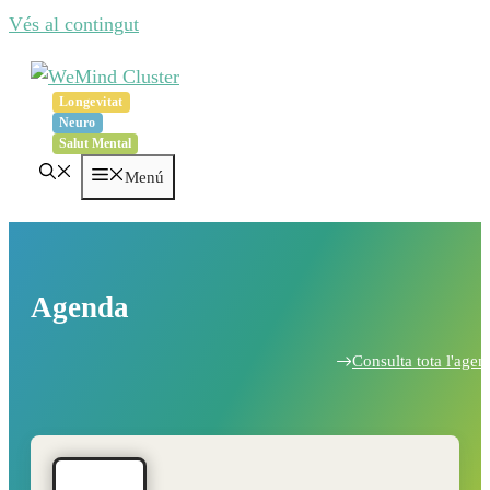
Vés al contingut
Longevitat
Neuro
Salut Mental
Menú
Agenda
Consulta tota l'agen