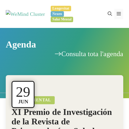
Vés
Longevitat
al
Men
Neuro
contingut
Salut Mental
Agenda
Consulta tota l'agenda
29
SALUT MENTAL
JUN
XI Premio de Investigación
de la Revista de