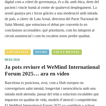
digital com a criteri de governança, és a dir, amb ètica, drets del
pacient i vincle humà al centre de qualsevol desplegament. La
sessió guanya pes i focus gràcies a una moderació amb mirada
de país, a càrrec de Laia Arnal, directora del Pacte Nacional de
Salut Mental, que estructura el debat per convertir-lo en
conclusions accionables: què prioritzem, com ho integrem al
circuit assistencial i com ho escalem sense perdre qualitat.
LONGEVITAT
NEURO
SALUT MENTAL
08/01/2026
Ja pots reviure el WeMind International
Forum 2025… ara en vídeo
Barcelona es posiciona, avui, com a Hub europeu on
convergeixen salut mental, longevitat i neurociència amb una
mirada molt aterrada: passar del relat a solucions escalables que
impacten en qualitat de vida, models d’atenció i competitivitat.
El WeMind International Forum 2025 va contribuir a activar