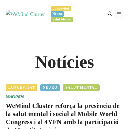
Vés
Longevitat
al
Men
Neuro
contingut
Salut Mental
Notícies
LONGEVITAT
NEURO
SALUT MENTAL
06/03/2026
WeMind Cluster reforça la presència de
la salut mental i social al Mobile World
Congress i al 4YFN amb la participació