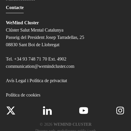
Contacte
WeMind Cluster
Clúster Salut Mental Catalunya
Passeig del President Josep Tarradellas, 25
08830 Sant Boi de Llobregat
Tel.
+34 93 748 71 70 Ext. 4902
communication@wemindcluster.com
Avís Legal i Política de privacitat
Política de cookies
© 2026
WEMIND CLUSTER
Disseny web:
mafsdisseny gràfic i web