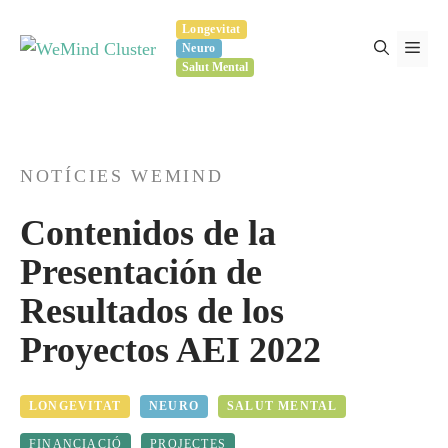
Vés
Longevitat
al
Men
Neuro
contingut
Salut Mental
NOTÍCIES WEMIND
Contenidos de la
Presentación de
Resultados de los
Proyectos AEI 2022
LONGEVITAT
NEURO
SALUT MENTAL
FINANCIACIÓ
PROJECTES