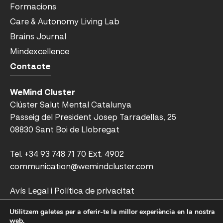
Formacions
Care & Autonomy Living Lab
Brains Journal
Mindexcellence
Contacte
WeMind Cluster
Clúster Salut Mental Catalunya
Passeig del President Josep Tarradellas, 25
08830 Sant Boi de Llobregat
Tel.
+34 93 748 71 70 Ext. 4902
communication@wemindcluster.com
Avís Legal i Política de privacitat
Utilitzem galetes per a oferir-te la millor experiència en la nostra
Política de cookies
web.