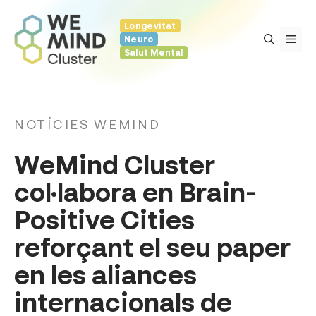
Vés
Longevitat
al
Me
Neuro
contingut
Salut Mental
NOTÍCIES WEMIND
WeMind Cluster
col·labora en Brain-
Positive Cities
reforçant el seu paper
en les aliances
internacionals de