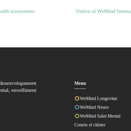
alth ecosystems
Vuelve el WeMind Interna
 desenvolupament
Menu
ntal, envelliment
WeMind Longevitat
WeMind Neuro
WeMind Salut Mental
Coneix el clúster