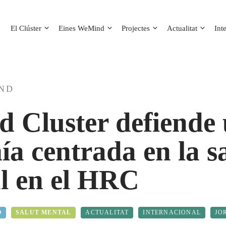
El Clúster
Eines WeMind
Projectes
Actualitat
Int
IND
 Cluster defiende
a centrada en la s
l en el HRC
O
SALUT MENTAL
ACTUALITAT
INTERNACIONAL
JO