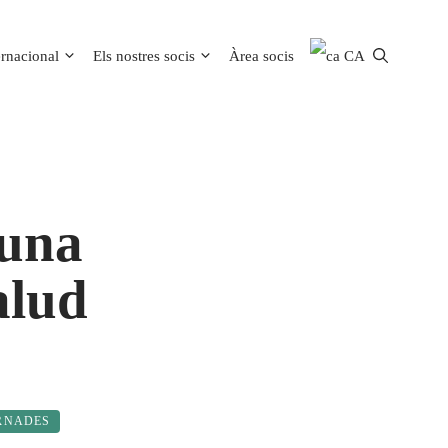
ernacional
Els nostres socis
Àrea socis
CA
 una
alud
RNADES