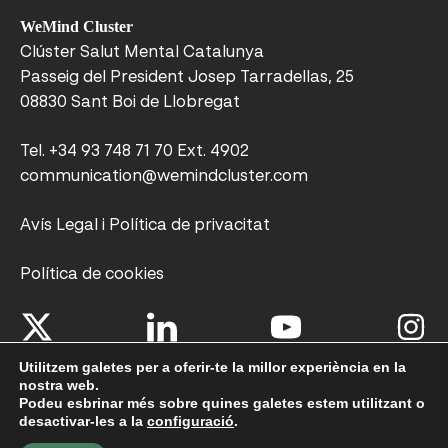
WeMind Cluster
Clúster Salut Mental Catalunya
Passeig del President Josep Tarradellas, 25
08830 Sant Boi de Llobregat
Tel.
+34 93 748 71 70 Ext. 4902
communication@wemindcluster.com
Avís Legal i Política de privacitat
Política de cookies
Utilitzem galetes per a oferir-te la millor experiència en la
© 2026
WEMIND CLUSTER
nostra web.
Disseny web:
mafsdisseny gràfic i web
Podeu esbrinar més sobre quines galetes estem utilitzant o
desactivar-les a la
configuració
.