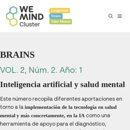
Vés
Longevitat
al
Me
Neuro
contingut
Salut Mental
BRAINS
VOL. 2
, Núm. 2
. Año: 1
Inteligencia artificial y salud mental
Este número recopila diferentes aportaciones en
torno a la
implementación de la tecnología en salud
como una
mental
y más concretamente, en la IA
herramienta de apoyo para el diagnóstico,