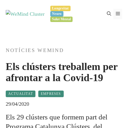
Vés
Longevitat
al
Men
Neuro
contingut
Salut Mental
NOTÍCIES WEMIND
Els clústers treballem per
afrontar a la Covid-19
ACTUALITAT
EMPRESES
29/04/2020
Els 29 clústers que formem part del
Programa Catalunya Clústers, del