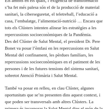
Els àmbits en els quals, l’exigència de transformació
s’ha fet més palesa són el de la producció de material
sanitari, la ciberseguretat, el teletreball, l’educació a
casa, l’embalatge, l’alimentació-nutrició … Encara que
tots els Clústers intenten alinear les estratègies a les
repercussions socioeconòmiques de la Pandèmia.
Des del Clúster de Salut Mental, el president Dr. Pere
Bonet va posar l’èmfasi en les repercussions en Salut
Mental del confinament, les pèrdues familiars, les
repercussions socioeconòmiques en el patiment de les
persones i de les futures tensions del sistema sanitari,
sobretot Atenció Primària i Salut Mental.
També va posar en relleu, en clau Clúster, algunes
oportunitats que se’ns presenten dins aquest context, i
que poden ser transversals amb altres Clústers. La
primera és incorporar la Salut Mental dins el món de la